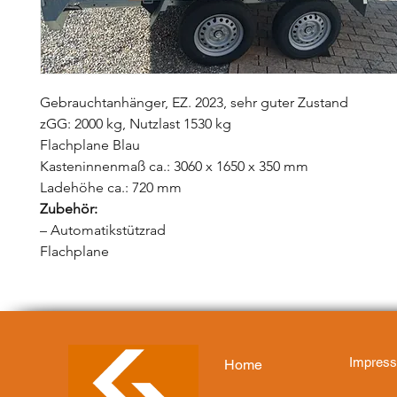
Gebrauchtanhänger, EZ. 2023, sehr guter Zustand
zGG: 2000 kg, Nutzlast 1530 kg
Flachplane Blau
Kasteninnenmaß ca.: 3060 x 1650 x 350 mm
Ladehöhe ca.: 720 mm
Zubehör:
– Automatikstützrad
Flachplane
Impres
Home